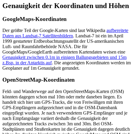
Genauigkeit der Koordinaten und Höhen
GoogleMaps-Koordinaten
Der größte Teil der Google-Karten sind laut Wikipedia
aufbereitete
Daten aus Landsat-7 Satellitenbildern
. Landsat-7 ist ein im April
1999 gestarteter Erdbeobachtungssatellit der US-amerikanischen
Luft- und Raumfahrtbehörde NASA. Die für
GoogleMaps/GoogleEarth aufbereiteten Kartendaten weisen eine
Genauigkeit zwischen 0.1m in einigen Ballungsgebieten und 15m
z.Bsp. in der Antarktis auf
. Die angezeigten Koordinaten werden im
Geoplaner auf 1m Genauigkeit gerundet.
OpenStreetMap-Koordinaten
Feld- und Wanderwege auf den OpenStreetMaps-Karten (OSM)
könnten dagegen schon mal 10m oder mehr daneben liegen. Es
handelt sich hier um GPS-Tracks, die von Freiwilligen mit ihren
GPS-Empfängern aufgezeichnet und in die OSM-Datenbank
eingepflegt wurden. Je nach verwendetem GPS-Empfänger und je
nach Empfangslage variiert deshalb die Genauigkeit der
aufgezeichneten Tracks zwischen 3m und 30m. Bei OSM-
Stadtplänen und Straßenkarten ist die Genauigkeit dagegen deutlich