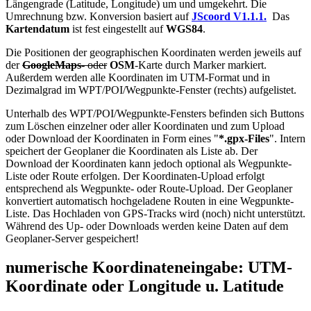
Längengrade (Latitude, Longitude) um und umgekehrt. Die
Umrechnung bzw. Konversion basiert auf
JScoord V1.1.1.
Das
Kartendatum
ist fest eingestellt auf
WGS84
.
Die Positionen der geographischen Koordinaten werden jeweils auf
der
GoogleMaps
- oder
OSM
-
Karte durch Marker markiert.
Außerdem werden alle Koordinaten im UTM-Format und in
Dezimalgrad im WPT/POI/Wegpunkte-
Fenster (rechts) aufgelistet.
Unterhalb des WPT/POI/Wegpunkte-
Fensters befinden sich Buttons
zum Löschen einzelner oder aller Koordinaten und zum Upload
oder Download der Koordinaten in Form eines "
*.gpx-Files
". Intern
speichert der Geoplaner die Koordinaten als Liste ab. Der
Download der Koordinaten kann jedoch optional als Wegpunkte-
Liste oder Route erfolgen. Der Koordinaten-Upload erfolgt
entsprechend als Wegpunkte- oder Route-
Upload. Der Geoplaner
konvertiert automatisch hochgeladene Routen in eine Wegpunkte-
Liste. Das Hochladen von GPS-Tracks wird (noch) nicht unterstützt.
Während des Up- oder Downloads werden keine Daten auf dem
Geoplaner-
Server gespeichert!
numerische Koordinateneingabe: UTM-
Koordinate oder Longitude u. Latitude