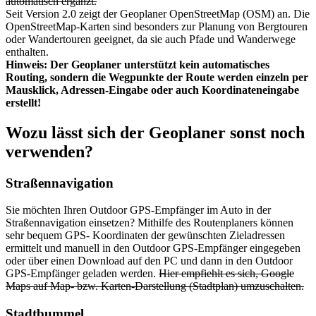
automatisch ergänzt.
Seit Version 2.0 zeigt der Geoplaner OpenStreetMap (OSM) an. Die
OpenStreetMap-Karten sind besonders zur Planung von Bergtouren
oder Wandertouren geeignet, da sie auch Pfade und Wanderwege
enthalten.
Hinweis: Der Geoplaner unterstützt kein automatisches
Routing, sondern die Wegpunkte der Route werden einzeln per
Mausklick, Adressen-Eingabe oder auch Koordinateneingabe
erstellt!
Wozu lässt sich der Geoplaner sonst noch
verwenden?
Straßennavigation
Sie möchten Ihren Outdoor GPS-Empfänger im Auto in der
Straßennavigation einsetzen? Mithilfe des Routenplaners können
sehr bequem GPS-
Koordinaten der gewünschten Zieladressen
ermittelt und manuell in den Outdoor GPS-
Empfänger eingegeben
oder über einen Download auf den PC und dann in den Outdoor
GPS-Empfänger geladen werden.
Hier empfiehlt es sich, Google
Maps auf Map- bzw. Karten-Darstellung (Stadtplan) umzuschalten.
Stadtbummel