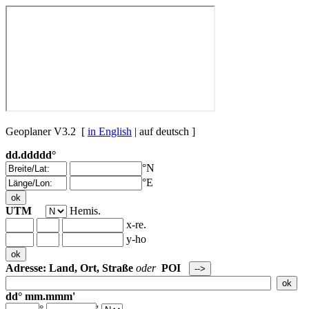
Geoplaner V3.2 [
in English
| auf deutsch ]
dd.ddddd°
°N
°E
UTM
Hemis.
x-re.
y-ho
Adresse: Land, Ort, Straße
oder
POI
dd° mm.mmm'