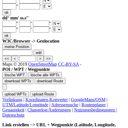
°
'
°
'
dd° mm' ss.s''
°
'
''
°
'
''
W3C/Browser -> Geolocation
Maps © 2019
OpenStreetMap
CC-BY-SA
-
POI / WPT / Wegpunkte
Verlinkung
|
Koordinaten-Konverter
|
GoogleMaps/OSM
|
UTM/Latitude/Longitude
|
Adressensuche
|
Routenplaner
|
Genauigkeit
|
Changelog/Änderungen
|
Nutzungsbedingungen |
Datenschutz
Link erstellen −> URL + Wegpunkte (Latitude, Longitude,