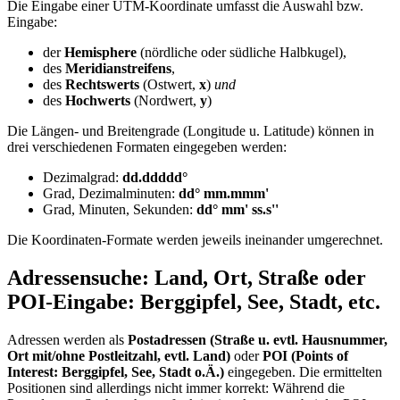
Die Eingabe einer UTM-Koordinate umfasst die Auswahl bzw.
Eingabe:
der
Hemisphere
(nördliche oder südliche Halbkugel),
des
Meridianstreifens
,
des
Rechtswerts
(Ostwert,
x
)
und
des
Hochwerts
(Nordwert,
y
)
Die Längen- und Breitengrade (Longitude u. Latitude) können in
drei verschiedenen Formaten eingegeben werden:
Dezimalgrad:
dd.ddddd°
Grad, Dezimalminuten:
dd° mm.mmm'
Grad, Minuten, Sekunden:
dd° mm' ss.s''
Die Koordinaten-Formate werden jeweils ineinander umgerechnet.
Adressensuche: Land, Ort, Straße oder
POI-Eingabe: Berggipfel, See, Stadt, etc.
Adressen werden als
Postadressen (Straße u. evtl. Hausnummer,
Ort mit/ohne Postleitzahl, evtl. Land)
oder
POI (Points of
Interest: Berggipfel, See, Stadt o.Ä.)
eingegeben. Die ermittelten
Positionen sind allerdings nicht immer korrekt: Während die