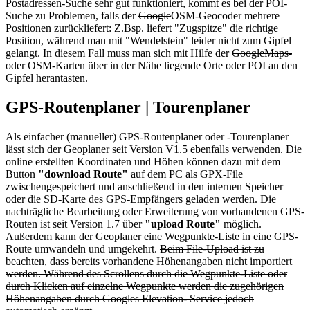
Postadressen-Suche sehr gut funktioniert, kommt es bei der POI-
Suche zu Problemen, falls der
Google
OSM-
Geocoder mehrere
Positionen zurückliefert: Z.Bsp. liefert "Zugspitze" die richtige
Position, während man mit "Wendelstein" leider nicht zum Gipfel
gelangt. In diesem Fall muss man sich mit Hilfe der
GoogleMaps-
oder
OSM-Karten über in der Nähe liegende Orte oder POI an den
Gipfel herantasten.
GPS-Routenplaner | Tourenplaner
Als einfacher (manueller) GPS-Routenplaner oder -Tourenplaner
lässt sich der Geoplaner seit Version V1.5 ebenfalls verwenden. Die
online erstellten Koordinaten und Höhen können dazu mit dem
Button
"download Route"
auf dem PC als GPX-File
zwischengespeichert und anschließend in den internen Speicher
oder die SD-Karte des GPS-Empfängers geladen werden. Die
nachträgliche Bearbeitung oder Erweiterung von vorhandenen GPS-
Routen ist seit Version 1.7 über
"upload Route"
möglich.
Außerdem kann der Geoplaner eine Wegpunkte-
Liste in eine GPS-
Route umwandeln und umgekehrt.
Beim File-
Upload ist zu
beachten, dass bereits vorhandene Höhenangaben nicht importiert
werden. Während des Scrollens durch die Wegpunkte-
Liste oder
durch Klicken auf einzelne Wegpunkte werden die zugehörigen
Höhenangaben durch Googles Elevation-
Service jedoch