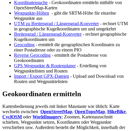
Koordinatensuche
- Geokoordinaten ermitteln mithilfe von
OpenStreetMap-Karten
Wegpunkte-Höhen
- gibt die SRTM-Höhe für einzelne
Wegpunkte aus
UTM zu Breitengrad / Längengrad-Konverter
- rechnet UTM
in geographische Kugelkoordinaten um und umgekehrt
Breitengrad / Längengrad-Konverter
- rechnet geographische
Kugelkoordinaten um
Geocoding
- ermittelt die geographischen Koordinaten zu
einer Postadresse oder zu einem PIO
Reverse Geocoding
- ermittelt die Postadresse von
Geokoordinaten
GPS Wegpunkte & Routenplaner
- Erstellung von
Wegpunktelisten und Routen
Import / Export GPX-Dateien
- Upload und Download von
Routen und Wegpunktelisten
Geokoordinaten ermitteln
Kartenbedienung jeweils mit linker Maustaste wie üblich: Karte
wechseln zwischen
OpenStreetMap
,
OpenTopoMap
,
HikeBike
,
CyclOSM
oder
WorldImagery
; Zoomen, Kartenausschnitt
schieben, Wegpunkte setzen, Koordinaten oder Wegpunkte
verschieben usw. Außerdem besteht die Möglichkeit, innerhalb der