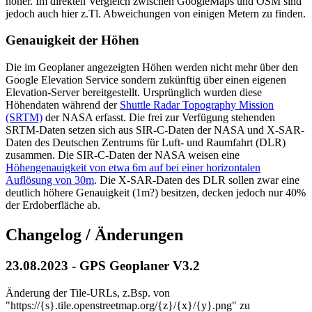
höher. Im direkten Vergleich zwischen GoogleMaps und OSM sind
jedoch auch hier z.Tl. Abweichungen von einigen Metern zu finden.
Genauigkeit der Höhen
Die im Geoplaner angezeigten Höhen werden nicht mehr über den
Google Elevation Service sondern zukünftig über einen eigenen
Elevation-Server bereitgestellt. Ursprünglich wurden diese
Höhendaten während der
Shuttle Radar Topography Mission
(SRTM)
der NASA erfasst. Die frei zur Verfügung stehenden
SRTM-Daten setzen sich aus SIR-C-Daten der NASA und X-SAR-
Daten des Deutschen Zentrums für Luft- und Raumfahrt (DLR)
zusammen. Die SIR-C-Daten der NASA weisen eine
Höhengenauigkeit von etwa 6m auf bei einer horizontalen
Auflösung von 30m
. Die X-SAR-Daten des DLR sollen zwar eine
deutlich höhere Genauigkeit (1m?) besitzen, decken jedoch nur 40%
der Erdoberfläche ab.
Changelog / Änderungen
23.08.2023 - GPS Geoplaner V3.2
Änderung der Tile-URLs, z.Bsp. von
"https://{s}.tile.openstreetmap.org/{z}/{x}/{y}.png" zu